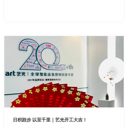
日积跬步 以至千里｜艺光开工大吉！