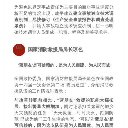
为避免以界定事故责任为主要目的而对事故深度分
析不足的情况出现，成平建议
建立事故独立技术调
查机制，尽快修订《生产安全事故报告和调查处理
条例》
，并纳入事故独立技术调查机制，进一步明
确技术调查人员组成、职责、程序及相关要求等。
03
国家消防救援局局长琼色
‘蓝朋友’是可信赖的，是为人民而建、为人民而战
全国政协委员、国家消防救援局局长琼色在全国政
协十四届一次会议第二场“委员通道”，介绍消防救
援队伍的工作情况时表示：
与改革转职前相比，“蓝朋友”救援的职能大幅拓
展、接出警量大幅增加，
同时还承担着繁重的城乡
火灾预防的任务，“天天救援、时时灭火、刻刻防
范”已成为他们工作生活的常态。“可以说
‘蓝朋友’是
可信赖的，因为这支队伍是为人民而建、为人民而