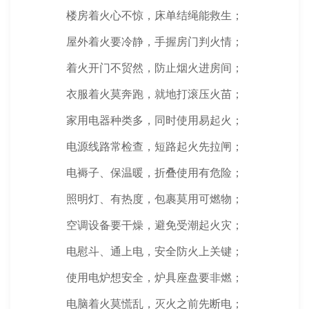
楼房着火心不惊，床单结绳能救生；
屋外着火要冷静，手握房门判火情；
着火开门不贸然，防止烟火进房间；
衣服着火莫奔跑，就地打滚压火苗；
家用电器种类多，同时使用易起火；
电源线路常检查，短路起火先拉闸；
电褥子、保温暖，折叠使用有危险；
照明灯、有热度，包裹莫用可燃物；
空调设备要干燥，避免受潮起火灾；
电慰斗、通上电，安全防火上关键；
使用电炉想安全，炉具座盘要非燃；
电脑着火莫慌乱，灭火之前先断电；