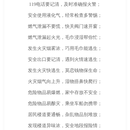
119电话要记清，及时准确报火警；
安全使用液化气，经常检查多警惕；
燃气泄漏不要慌，快关阀门速开窗；
燃气泄漏起火光，毛巾浸湿帮你忙；
发生火灾烟雾浓，巧用毛巾能逃生；
安全出口要记清，遇到火情速逃生；
发生火灾快逃生，莫恋钱物保生命；
火灾烟气向上升，湿物捂鼻快爬行；
危险物品易爆燃，家中存放不安全；
危险物品易酿灾，乘坐车船勿携带；
居民楼道要通畅，杂乱物品别堆放；
发现楼道异味浓，安全地段报险情；